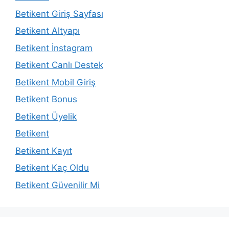
Betikent Giriş Sayfası
Betikent Altyapı
Betikent İnstagram
Betikent Canlı Destek
Betikent Mobil Giriş
Betikent Bonus
Betikent Üyelik
Betikent
Betikent Kayıt
Betikent Kaç Oldu
Betikent Güvenilir Mi