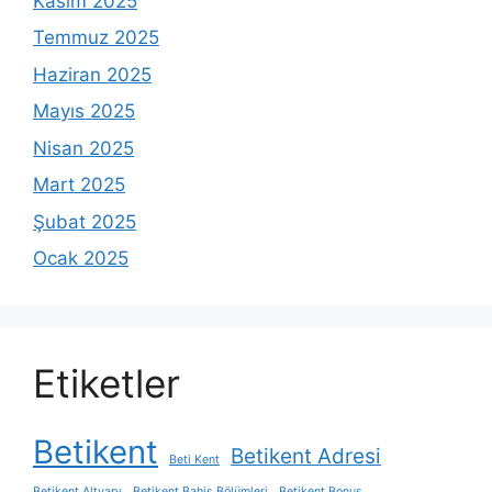
Kasım 2025
Temmuz 2025
Haziran 2025
Mayıs 2025
Nisan 2025
Mart 2025
Şubat 2025
Ocak 2025
Etiketler
Betikent
Betikent Adresi
Beti Kent
Betikent Altyapı
Betikent Bahis Bölümleri
Betikent Bonus