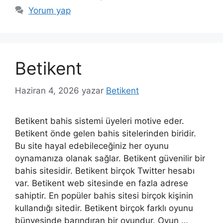
Yorum yap
Betikent
Haziran 4, 2026
yazar
Betikent
Betikent bahis sistemi üyeleri motive eder.
Betikent önde gelen bahis sitelerinden biridir.
Bu site hayal edebileceğiniz her oyunu
oynamanıza olanak sağlar. Betikent güvenilir bir
bahis sitesidir. Betikent birçok Twitter hesabı
var. Betikent web sitesinde en fazla adrese
sahiptir. En popüler bahis sitesi birçok kişinin
kullandığı sitedir. Betikent birçok farklı oyunu
bünyesinde barındıran bir oyundur. Oyun …