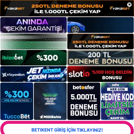
×
BETIKENT GİRİŞ İÇİN TIKLAYINIZ!