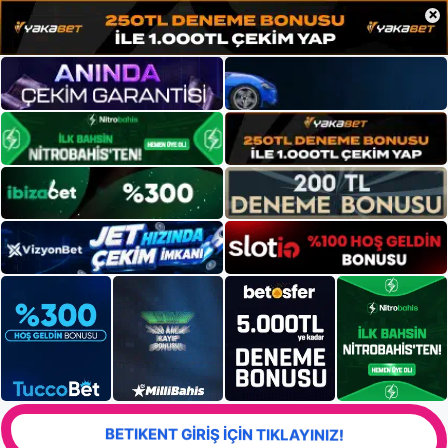
×
BETIKENT GİRİŞ İÇİN TIKLAYINIZ!