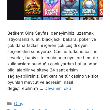
Betikent Giriş Sayfası deneyiminizi uzatmak
istiyorsanız rulet, blackjack, bakara, poker ve
çok daha fazlasını içeren çok çeşitli oyun
seçenekleri sunuyoruz. Casino tutkunu casino
severler, bahis sitelerinin hem üyelere hem de
kullanıcılara sunduğu canlı yardım hatlarından
bilgi alabilir ve siteye 24 saat erişim
sağlayabilirsiniz. Betikent ne tür casino ve slot
oyunları mevcut ve adresimi nasıl
değiştirebilirim? …
Devamını oku
Kategoriler
Giriş
Etiketler