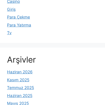
Casino
Giriş
Para Çekme
Para Yatırma
Tv
Arşivler
Haziran 2026
Kasım 2025
Temmuz 2025
Haziran 2025
Mayıs 2025