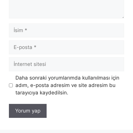
İsim
E-
posta
İnternet
sitesi
Daha sonraki yorumlarımda kullanılması için
adım, e-posta adresim ve site adresim bu
tarayıcıya kaydedilsin.