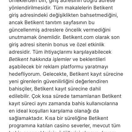
örneklerden biri, giriş adresinin doğru adrese
yönlendirilmesidir. Tüm makalelerin Betikent
giriş adresindeki değişiklikten bahsetmediğini,
ancak Betikent tanıtım sayfasının bu
güncellenmiş adreslere öncelik vermediğini
unutmamak önemlidir. Betikent.com olarak son
giriş adresi sitenin bonus ve özel etkinlik
adresidir. Tüm ihtiyaçlarımı karşılayabilecek
Betikent hakkında işlemler
ve beklentileri
aşabilecek bir reklam platformu yaratmayı
hedefliyorum. Gelecekte, Betikent kayıt sürecine
yeni girenlerin güvenilirliğini değerlendiren
bahisçiler, Betikent kayıt sürecine dahil
edilebilir. Çok kısa sürede tamamlanan Betikent
kayıt süreci aynı zamanda bahis kullanıcılarına
en ideal koşulları karşılama olanağı da
sağlamaktadır. Kısa bir süreliğine Betikent
programına katılan casino severler, mevcut tüm