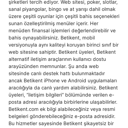
şirketleri tercih ediyor. Web sitesi, poker, slotlar,
sanal piyangolar, bingo ve at yarışı dahil olmak
üzere çeşitli oyunlar için çeşitli bahis seçenekleri
sunan özelleştirilmiş menüler içerir. Her
menüden finansal işlemleri değerlendirebilir ve
bahis oynayabilirsiniz. Betikent, mobil
versiyonuyla aynı kaliteyi koruyan birinci sınıf bir
web sitesine sahiptir. Betikent üyeleri, Betikent
alternatif iletişim araçlarının kullanıcı dostu
arayüzünden memnunlar. Şu anda web
sitesinde canlı destek hattı bulunmaktadır
ancak Betikent iPhone ve Android uygulamaları
aracılığıyla da canlı yardım alabilirsiniz. Betikent
üyeleri, “iletişim bilgileri” bölümünde verilen e-
posta adresi aracılığıyla birbirlerine ulaşabilirler.
Betikent.com ek bilgi alabileceğiniz veya resmi
belgeleri gönderebileceğiniz e-posta adresidir.
Bu hizmetler sayesinde Betikent şikayetsiz bir