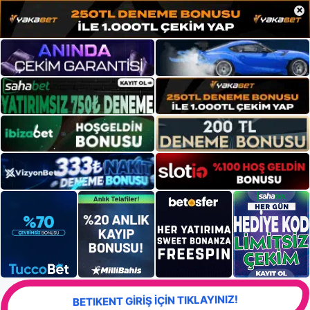
×
BETIKENT GİRİŞ İÇİN TIKLAYINIZ!