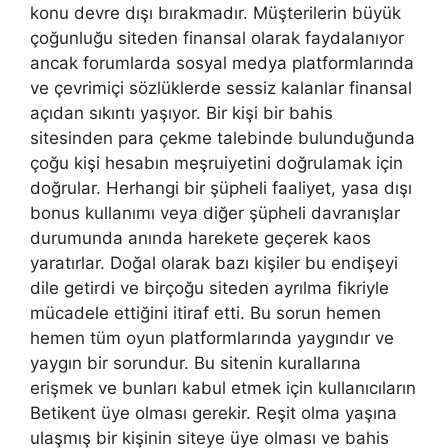
konu devre dışı bırakmadır. Müşterilerin büyük
çoğunluğu siteden finansal olarak faydalanıyor
ancak forumlarda sosyal medya platformlarında
ve çevrimiçi sözlüklerde sessiz kalanlar finansal
açıdan sıkıntı yaşıyor. Bir kişi bir bahis
sitesinden para çekme talebinde bulunduğunda
çoğu kişi hesabın meşruiyetini doğrulamak için
doğrular. Herhangi bir şüpheli faaliyet, yasa dışı
bonus kullanımı veya diğer şüpheli davranışlar
durumunda anında harekete geçerek kaos
yaratırlar. Doğal olarak bazı kişiler bu endişeyi
dile getirdi ve birçoğu siteden ayrılma fikriyle
mücadele ettiğini itiraf etti. Bu sorun hemen
hemen tüm oyun platformlarında yaygındır ve
yaygın bir sorundur. Bu sitenin kurallarına
erişmek ve bunları kabul etmek için kullanıcıların
Betikent üye olması gerekir. Reşit olma yaşına
ulaşmış bir kişinin siteye üye olması ve bahis