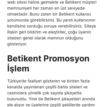
web sitesi haline gelmekte ve Betikent müşteri
memnuniyeti her zaman en üst seviyede
olmaktadır. Bunu zaten bir Betikent kullanıcı
yorumunda görebilirsiniz. Bu yanıtı kullanıcının
kendisine sorduğu soruya verebilirsiniz. Siteye
ilişkin geri bildirim ve eleştiriler, çoğu üyenin
siteden genel olarak memnun olduğunu
gösteriyor.
Betikent Promosyon
İşlem
Türkiye’de faaliyet gösteren ve birden fazla
kanalda yayınlanan çeşitli bahis siteleri ve
casinolara yönelik çok sayıda şikayette
bulunuldu. Yine de Betikent şikayetleri anında
ele alıyor ve üyelerine çeşitli şekillerde yardım