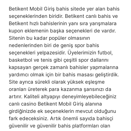
Betikent Mobil Giriş bahis sitede yer alan bahis
seçeneklerinden biridir. Betikent canlı bahis ve
Betikent hızlı bahislerinin yanı sıra yarışmalara
kupon eklemenin başka seçenekleri de vardır.
Sitenin bu kadar popüler olmasının
nedenlerinden biri de geniş spor bahis
seçenekleri yelpazesidir. Üyelerimizin futbol, ​​
basketbol ve tenis gibi çeşitli spor dallarını
kapsayan gerçek zamanlı bahisler yapmalarına
yardımcı olmak için bir bahis masası geliştirdik.
Site ayrıca sürekli olarak yüksek eşleşme
oranları üreterek para kazanma şansınızı da
artırır. Kaliteli altyapıyı deneyimleyebileceğiniz
canlı casino Betikent Mobil Giriş alanına
girdiğinizde ek seçeneklerin mevcut olduğunu
fark edeceksiniz. Artık önemli sayıda bahisçi
güvenilir ve güvenilir bahis platformları olan