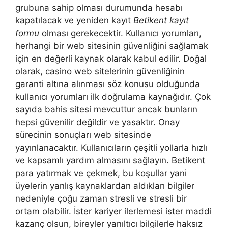
grubuna sahip olması durumunda hesabı
kapatılacak ve yeniden kayıt
Betikent kayıt
formu
olması gerekecektir. Kullanıcı yorumları,
herhangi bir web sitesinin güvenliğini sağlamak
için en değerli kaynak olarak kabul edilir. Doğal
olarak, casino web sitelerinin güvenliğinin
garanti altına alınması söz konusu olduğunda
kullanıcı yorumları ilk doğrulama kaynağıdır. Çok
sayıda bahis sitesi mevcuttur ancak bunların
hepsi güvenilir değildir ve yasaktır. Onay
sürecinin sonuçları web sitesinde
yayınlanacaktır. Kullanıcıların çeşitli yollarla hızlı
ve kapsamlı yardım almasını sağlayın. Betikent
para yatırmak ve çekmek, bu koşullar yani
üyelerin yanlış kaynaklardan aldıkları bilgiler
nedeniyle çoğu zaman stresli ve stresli bir
ortam olabilir. İster kariyer ilerlemesi ister maddi
kazanç olsun, bireyler yanıltıcı bilgilerle haksız