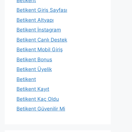
Betikent
Betikent Giriş Sayfası
Betikent Altyapı
Betikent İnstagram
Betikent Canlı Destek
Betikent Mobil Giriş
Betikent Bonus
Betikent Üyelik
Betikent
Betikent Kayıt
Betikent Kaç Oldu
Betikent Güvenilir Mi