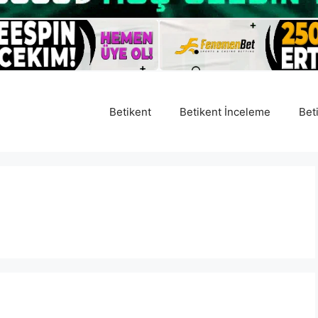
Betikent
Betikent İnceleme
Bet