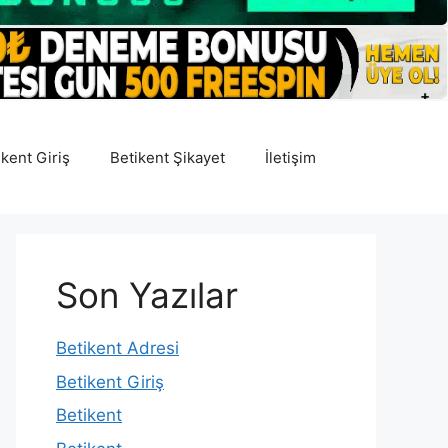
ikent Giriş
Betikent Şikayet
İletişim
Son Yazılar
Betikent Adresi
Betikent Giriş
Betikent