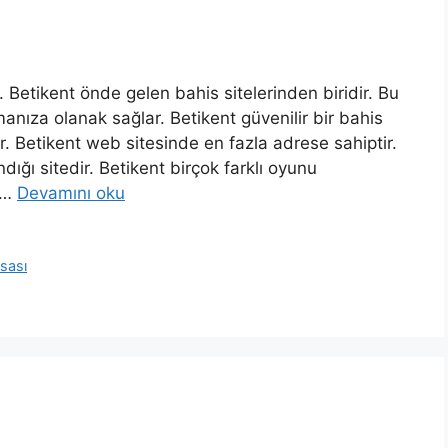
. Betikent önde gelen bahis sitelerinden biridir. Bu
nıza olanak sağlar. Betikent güvenilir bir bahis
ar. Betikent web sitesinde en fazla adrese sahiptir.
ndığı sitedir. Betikent birçok farklı oyunu
 …
Devamını oku
sası