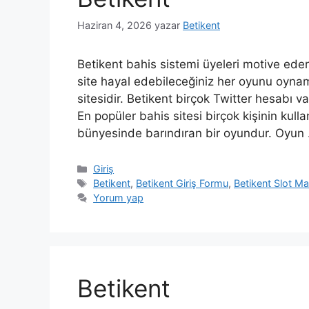
Haziran 4, 2026
yazar
Betikent
Betikent bahis sistemi üyeleri motive eder
site hayal edebileceğiniz her oyunu oynama
sitesidir. Betikent birçok Twitter hesabı v
En popüler bahis sitesi birçok kişinin kulla
bünyesinde barındıran bir oyundur. Oyun
Kategoriler
Giriş
Etiketler
Betikent
,
Betikent Giriş Formu
,
Betikent Slot Ma
Yorum yap
Betikent