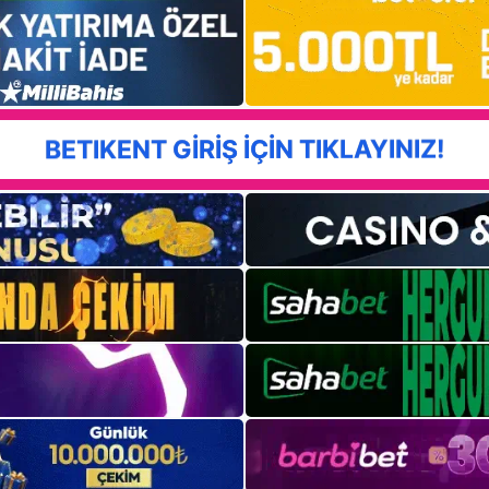
BETIKENT GİRİŞ İÇİN TIKLAYINIZ!