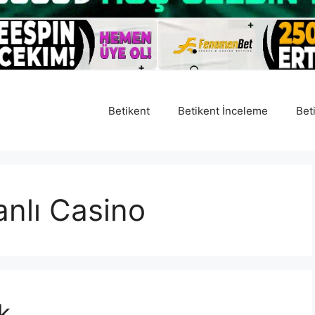
Betikent
Betikent İnceleme
Bet
anlı Casino
k