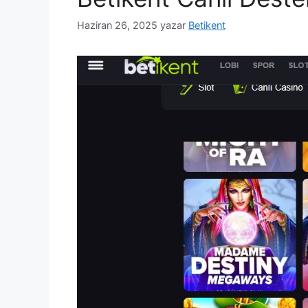
Haziran 26, 2025
yazar
Betikent