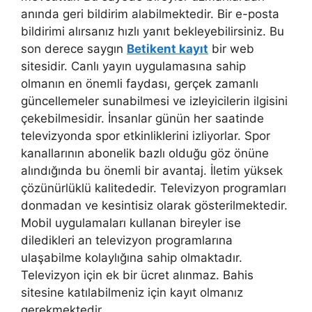
anında geri bildirim alabilmektedir. Bir e-posta
bildirimi alırsanız hızlı yanıt bekleyebilirsiniz. Bu
son derece saygın
Betikent kayıt
bir web
sitesidir. Canlı yayın uygulamasına sahip
olmanın en önemli faydası, gerçek zamanlı
güncellemeler sunabilmesi ve izleyicilerin ilgisini
çekebilmesidir. İnsanlar günün her saatinde
televizyonda spor etkinliklerini izliyorlar. Spor
kanallarının abonelik bazlı olduğu göz önüne
alındığında bu önemli bir avantaj. İletim yüksek
çözünürlüklü kalitededir. Televizyon programları
donmadan ve kesintisiz olarak gösterilmektedir.
Mobil uygulamaları kullanan bireyler ise
diledikleri an televizyon programlarına
ulaşabilme kolaylığına sahip olmaktadır.
Televizyon için ek bir ücret alınmaz. Bahis
sitesine katılabilmeniz için kayıt olmanız
gerekmektedir.