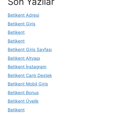
Son Yazılar
Betikent Adresi
Betikent Giriş
Betikent
Betikent
Betikent Giriş Sayfası
Betikent Altyapı
Betikent İnstagram
Betikent Canlı Destek
Betikent Mobil Giriş
Betikent Bonus
Betikent Üyelik
Betikent