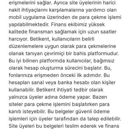
erişmelerini sağlar. Ayrıca site üyelerinin harici
nakit ihtiyaçlarını karşılamalarına yardımcı olan
mobil uygulama üzerinden de para çekme işlemi
yapılabilmektedir. Finans ekibimiz yüksek
kalitede finansman sağlamak için uzun saatler
harcıyor. Betikent, kullanıcıların belirli
düzenlemelere uygun olarak para çekmelerine
olanak tanıyan çevrimiçi bir bahis platformudur.
Bu iyi bilinen platformda kullanıcılar, bağımsız
olarak hesap oluşturma sürecini başlatır. Bu,
fonlarınıza erişmeden önceki ilk adımdır. Bu
hesapları sanal veya banka hesabı olan kişiler
kullanabilir. Betikent ihtiyati tedbir olarak
yalnızca üyeler adına ödeme yapar. Bazen
siteler para çekme işlemini başlatırken para
kanıtı isteyebilir. Bu belgeler güvenli ödeme
işlemleri için üyeler tarafından da talep edilebilir.
Site üyeleri bu belgeleri teslim ederek ve finans