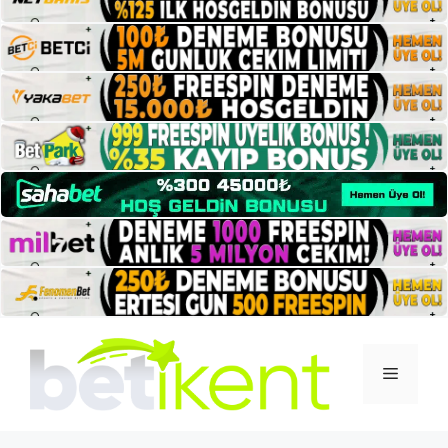
İçeriğe
atla
Menü