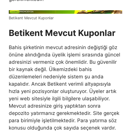
Betikent Mevcut Kuponlar
Betikent Mevcut Kuponlar
Bahis şirketinin mevcut adresinin değiştiği göz
önüne alındığında üyelik işlemi sırasında güncel
adresinizi vermeniz çok önemlidir. Bu güvenilir
bir kaynak değil. Ülkemizdeki bahis
düzenlemeleri nedeniyle sistem şu anda
kapalıdır. Ancak Betikent verimli altyapısıyla
hızla yeni pozisyonlar oluşturuyor. Üyeler artık
yeni web sitesiyle ilgili bilgilere ulaşabiliyor.
Mevcut adresinize giriş yaptıktan sonra
depozito yatırmanız gerekmektedir. Site gerçek
para birimiyle işletilmektedir. Para yatırma söz
konusu olduğunda çok sayıda seçenek vardır.