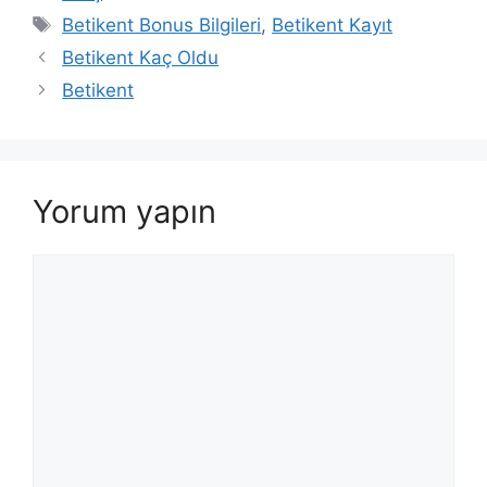
Etiketler
Betikent Bonus Bilgileri
,
Betikent Kayıt
Betikent Kaç Oldu
Betikent
Yorum yapın
Yorum