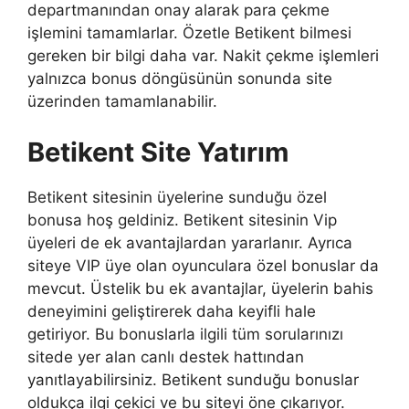
departmanından onay alarak para çekme
işlemini tamamlarlar. Özetle Betikent bilmesi
gereken bir bilgi daha var. Nakit çekme işlemleri
yalnızca bonus döngüsünün sonunda site
üzerinden tamamlanabilir.
Betikent Site Yatırım
Betikent sitesinin üyelerine sunduğu özel
bonusa hoş geldiniz. Betikent sitesinin Vip
üyeleri de ek avantajlardan yararlanır. Ayrıca
siteye VIP üye olan oyunculara özel bonuslar da
mevcut. Üstelik bu ek avantajlar, üyelerin bahis
deneyimini geliştirerek daha keyifli hale
getiriyor. Bu bonuslarla ilgili tüm sorularınızı
sitede yer alan canlı destek hattından
yanıtlayabilirsiniz. Betikent sunduğu bonuslar
oldukça ilgi çekici ve bu siteyi öne çıkarıyor.