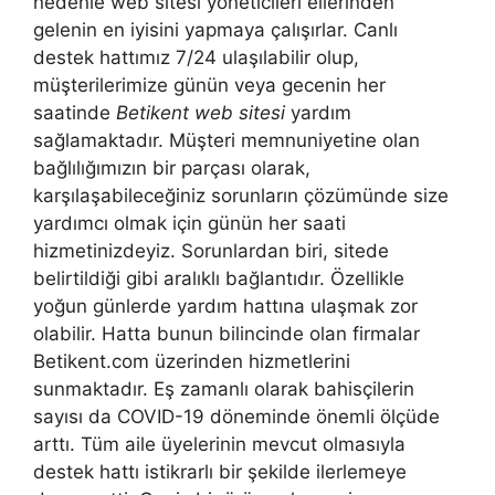
nedenle web sitesi yöneticileri ellerinden
gelenin en iyisini yapmaya çalışırlar. Canlı
destek hattımız 7/24 ulaşılabilir olup,
müşterilerimize günün veya gecenin her
saatinde
Betikent web sitesi
yardım
sağlamaktadır. Müşteri memnuniyetine olan
bağlılığımızın bir parçası olarak,
karşılaşabileceğiniz sorunların çözümünde size
yardımcı olmak için günün her saati
hizmetinizdeyiz. Sorunlardan biri, sitede
belirtildiği gibi aralıklı bağlantıdır. Özellikle
yoğun günlerde yardım hattına ulaşmak zor
olabilir. Hatta bunun bilincinde olan firmalar
Betikent.com üzerinden hizmetlerini
sunmaktadır. Eş zamanlı olarak bahisçilerin
sayısı da COVID-19 döneminde önemli ölçüde
arttı. Tüm aile üyelerinin mevcut olmasıyla
destek hattı istikrarlı bir şekilde ilerlemeye