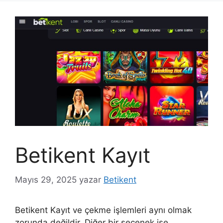
Betikent Kayıt
Mayıs 29, 2025
yazar
Betikent
Betikent Kayıt ve çekme işlemleri aynı olmak
zorunda değildir. Diğer bir seçenek ise