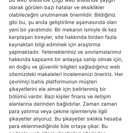
olarak görülen bazı hatalar ve eksiklikler
olabileceğini unutmamak önemlidir. Bildiğiniz
gibi bu, şu anda geliştirilme aşamasında olan
yeni bir yaratımdır. Bir mekanın ismiyle ilk kez
karşılaşan bireyler, site hakkında birden fazla
kaynaktan bilgi edinmek için araştırma
yapmaktadır. Yeteneklerimiz ve sınırlamalarımız
hakkında kapsamlı bir anlayışa sahip olmak için,
en doğru ve güvenilir bilgileri sağladığımız web
sitemizdeki makaleleri incelemenizi öneririz. Her
çevrimiçi bahis platformunun müşteri
şikayetlerini ele almak için belirlenmiş bir
bölümü vardır. Bazı kişiler finans ve iletişim
alanlarına derinden bağlıdırlar. Zaman zaman
para yatırma veya çekme işlemleriyle ilgili
şikayetler alıyoruz. Bu şikayetler sıklıkla hesaba
para eklenmediğinde bile ortaya çıkar. Bu