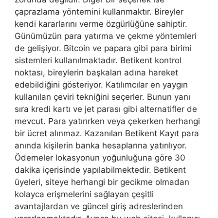
çaprazlama yöntemini kullanmaktır. Bireyler
kendi kararlarını verme özgürlüğüne sahiptir.
Günümüzün para yatırma ve çekme yöntemleri
de gelişiyor. Bitcoin ve papara gibi para birimi
sistemleri kullanılmaktadır. Betikent kontrol
noktası, bireylerin başkaları adına hareket
edebildiğini gösteriyor. Katılımcılar en yaygın
kullanılan çeviri tekniğini seçerler. Bunun yanı
sıra kredi kartı ve jet parası gibi alternatifler de
mevcut. Para yatırırken veya çekerken herhangi
bir ücret alınmaz. Kazanılan Betikent Kayıt para
anında kişilerin banka hesaplarına yatırılıyor.
Ödemeler lokasyonun yoğunluğuna göre 30
dakika içerisinde yapılabilmektedir. Betikent
üyeleri, siteye herhangi bir gecikme olmadan
kolayca erişmelerini sağlayan çeşitli
avantajlardan ve güncel giriş adreslerinden