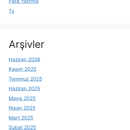
Para Yatırma
Tv
Arşivler
Haziran 2026
Kasım 2025
Temmuz 2025
Haziran 2025
Mayıs 2025
Nisan 2025
Mart 2025
Şubat 2025