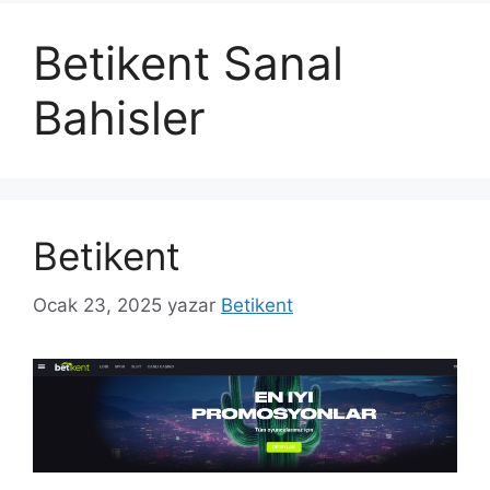
Betikent Sanal
Bahisler
Betikent
Ocak 23, 2025
yazar
Betikent