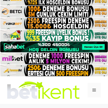
İçeriğe
atla
Menü