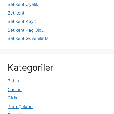
Betikent Üyelik
Betikent
Betikent Kayıt
Betikent Kaç Oldu
Betikent Güvenilir Mi
Kategoriler
Bahis
Casino
Giriş
Para Çekme