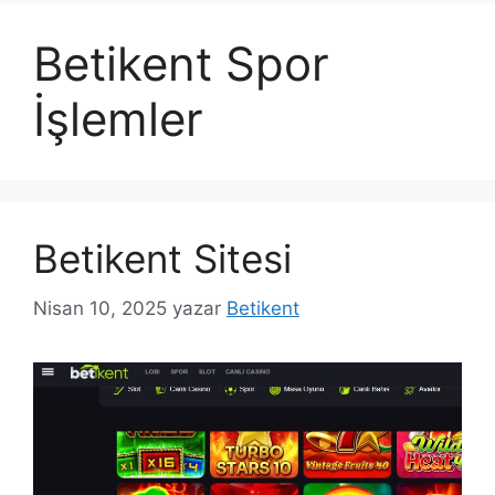
Betikent Spor
İşlemler
Betikent Sitesi
Nisan 10, 2025
yazar
Betikent