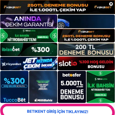
×
BETIKENT GİRİŞ İÇİN TIKLAYINIZ!