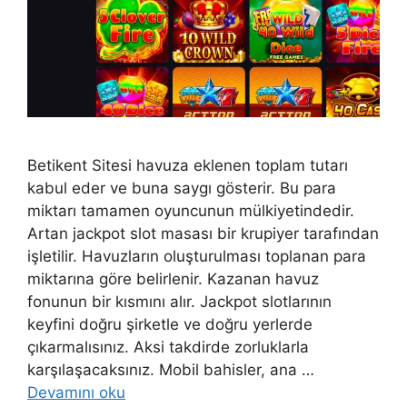
Betikent Sitesi havuza eklenen toplam tutarı
kabul eder ve buna saygı gösterir. Bu para
miktarı tamamen oyuncunun mülkiyetindedir.
Artan jackpot slot masası bir krupiyer tarafından
işletilir. Havuzların oluşturulması toplanan para
miktarına göre belirlenir. Kazanan havuz
fonunun bir kısmını alır. Jackpot slotlarının
keyfini doğru şirketle ve doğru yerlerde
çıkarmalısınız. Aksi takdirde zorluklarla
karşılaşacaksınız. Mobil bahisler, ana …
Devamını oku