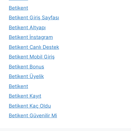
Betikent
Betikent Giriş Sayfası
Betikent Altyapı
Betikent İnstagram
Betikent Canlı Destek
Betikent Mobil Giriş
Betikent Bonus
Betikent Üyelik
Betikent
Betikent Kayıt
Betikent Kaç Oldu
Betikent Güvenilir Mi