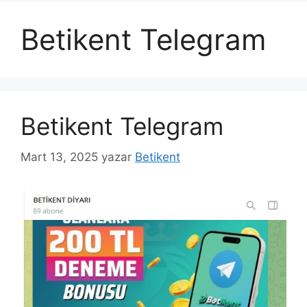
Betikent Telegram
Betikent Telegram
Mart 13, 2025
yazar
Betikent