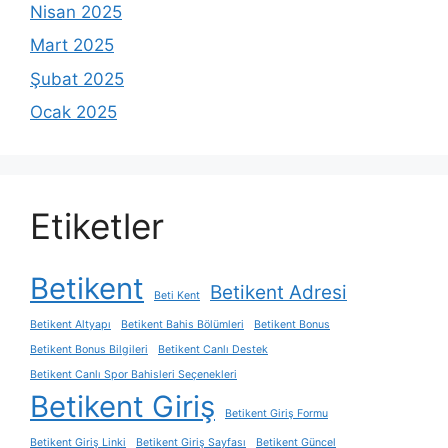
Nisan 2025
Mart 2025
Şubat 2025
Ocak 2025
Etiketler
Betikent
Betikent Adresi
Beti Kent
Betikent Altyapı
Betikent Bahis Bölümleri
Betikent Bonus
Betikent Bonus Bilgileri
Betikent Canlı Destek
Betikent Canlı Spor Bahisleri Seçenekleri
Betikent Giriş
Betikent Giriş Formu
Betikent Giriş Linki
Betikent Giriş Sayfası
Betikent Güncel