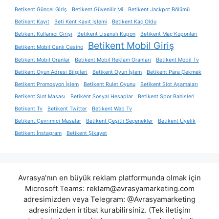
Betikent Güncel Giriş
Betikent Güvenilir Mi
Betikent Jackpot Bölümü
Betikent Kayıt
Beti Kent Kayıt İşlemi
Betikent Kaç Oldu
Betikent Kullanıcı Girişi
Betikent Lisanslı Kupon
Betikent Maç Kuponları
Betikent Mobil Giriş
Betikent Mobil Canlı Casino
Betikent Mobil Oranlar
Betikent Mobil Reklam Oranları
Betikent Mobil Tv
Betikent Oyun Adresi Bilgileri
Betikent Oyun İşlem
Betikent Para Çekmek
Betikent Promosyon İşlem
Betikent Rulet Oyunu
Betikent Slot Aşamaları
Betikent Slot Masası
Betikent Sosyal Hesaplar
Betikent Spor Bahisleri
Betikent Tv
Betikent Twitter
Betikent Web Tv
Betikent Çevrimiçi Masalar
Betikent Çeşitli Seçenekler
Betikent Üyelik
Betikent İnstagram
Betikent Şikayet
Avrasya'nın en büyük reklam platformunda olmak için
Microsoft Teams:
reklam@avrasyamarketing.com
adresimizden veya Telegram: @Avrasyamarketing
adresimizden irtibat kurabilirsiniz. (Tek iletişim