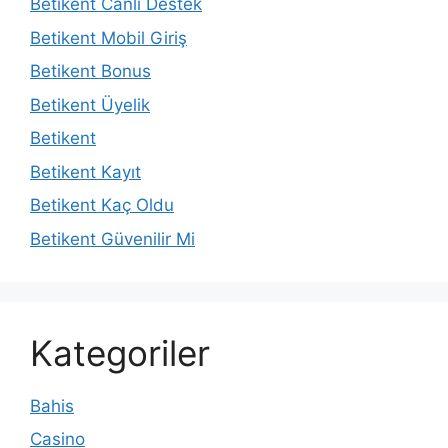
Betikent Canlı Destek
Betikent Mobil Giriş
Betikent Bonus
Betikent Üyelik
Betikent
Betikent Kayıt
Betikent Kaç Oldu
Betikent Güvenilir Mi
Kategoriler
Bahis
Casino