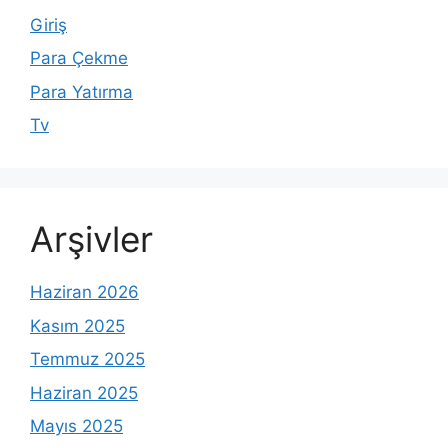
Giriş
Para Çekme
Para Yatırma
Tv
Arşivler
Haziran 2026
Kasım 2025
Temmuz 2025
Haziran 2025
Mayıs 2025